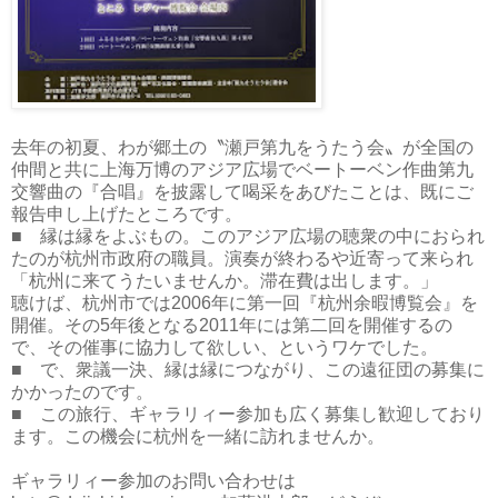
去年の初夏、わが郷土の〝瀬戸第九をうたう会〟が全国の
仲間と共に上海万博のアジア広場でベートーベン作曲第九
交響曲の『合唱』を披露して喝采をあびたことは、既にご
報告申し上げたところです。
■ 縁は縁をよぶもの。このアジア広場の聴衆の中におられ
たのが杭州市政府の職員。演奏が終わるや近寄って来られ
「杭州に来てうたいませんか。滞在費は出します。」
聴けば、杭州市では2006年に第一回『杭州余暇博覧会』を
開催。その5年後となる2011年には第二回を開催するの
で、その催事に協力して欲しい、というワケでした。
■ で、衆議一決、縁は縁につながり、この遠征団の募集に
かかったのです。
■ この旅行、ギャラリィー参加も広く募集し歓迎しており
ます。この機会に杭州を一緒に訪れませんか。
ギャラリィー参加のお問い合わせは