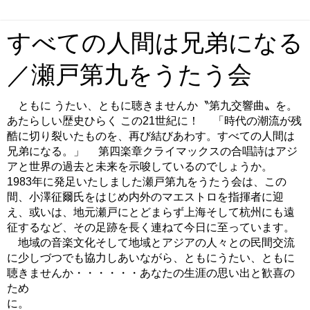
すべての人間は兄弟になる
／瀬戸第九をうたう会
ともに うたい、ともに聴きませんか〝第九交響曲〟を。
あたらしい歴史ひらく この21世紀に！ 「時代の潮流が残
酷に切り裂いたものを、再び結びあわす。すべての人間は
兄弟になる。」 第四楽章クライマックスの合唱詩はアジ
アと世界の過去と未来を示唆しているのでしょうか。
1983年に発足いたしました瀬戸第九をうたう会は、この
間、小澤征爾氏をはじめ内外のマエストロを指揮者に迎
え、或いは、地元瀬戸にとどまらず上海そして杭州にも遠
征するなど、その足跡を長く連ねて今日に至っています。
地域の音楽文化そして地域とアジアの人々との民間交流
に少しづつでも協力しあいながら、ともにうたい、ともに
聴きませんか・・・・・・あなたの生涯の思い出と歓喜の
ため
に。